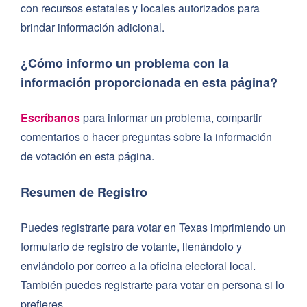
Acciones Principales de Votación
con recursos estatales y locales autorizados para
brindar información adicional.
¿Puedo registrarme para votar en línea?
¿Cómo puedo verificar el estado de mi boleta por
¿Cómo informo un problema con la
correo?
información proporcionada en esta página?
¿Puedo enviar los formularios de registro de votante
por correo?
Escríbanos
para informar un problema, compartir
comentarios o hacer preguntas sobre la información
¿De qué manera mantienen los funcionarios
de votación en esta página.
electorales la seguridad del proceso de votación?
¿Puedo entregar los formularios de registro de votante
Resumen de Registro
en persona?
¿Cómo puedo verificar el estado de mi registro de
Puedes registrarte para votar en Texas imprimiendo un
votante?
formulario de registro de votante, llenándolo y
¿Quién puede registrarse para votar?
enviándolo por correo a la oficina electoral local.
También puedes registrarte para votar en persona si lo
¿Puedo registrarme para votar el día de las
prefieres.
elecciones?