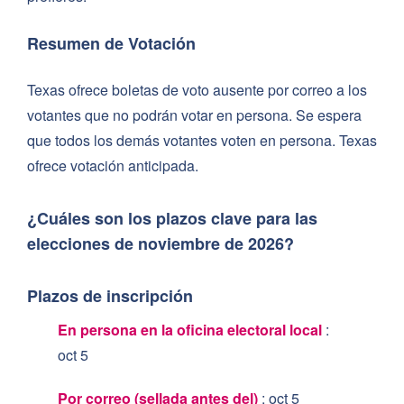
¿Puedo registrarme para votar antes de cumplir los 18
Resumen de Votación
años?
¿Puedo someter una solicitud de registro de votante
Texas ofrece boletas de voto ausente por correo a los
en línea antes de cumplir los 18 años?
votantes que no podrán votar en persona. Se espera
que todos los demás votantes voten en persona. Texas
¿Puedo someter una solicitud de registro de votante
ofrece votación anticipada.
por correo antes de cumplir los 18 años?
¿Puedo completar una solicitud de registro de votante
¿Cuáles son los plazos clave para las
en persona antes de cumplir los 18 años?
elecciones de noviembre de 2026?
¿Cómo voto en persona?
¿Puedo votar anticipadamente?
Plazos de inscripción
¿Cómo voto por correo?
En persona en la oficina electoral local
:
¿Cómo veo lo que hay en mi boleta?
oct 5
¿Cómo voto si estoy en el ejército o vivo en el
Por correo (sellada antes del)
:
oct 5
extranjero?