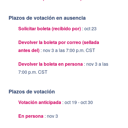
¿A qué oficina electoral debo contactar?
Plazos de votación en ausencia
¿Cómo me comunico con mi oficina electoral local?
¿Cómo me comunico con la oficina electoral de mi
Solicitar boleta (recibido por)
:
oct 23
estado?
Devolver la boleta por correo (sellada
¿Puedo votar por correo?
antes del)
:
nov 3 a las 7:00 p.m. CST
¿Cómo solicito una boleta por correo en línea?
Devolver la boleta en persona
:
nov 3 a las
¿Cómo envío mi solicitud de boleta por correo postal?
7:00 p.m. CST
Plazos de votación
Votación anticipada
:
oct 19 -
oct 30
En persona
:
nov 3