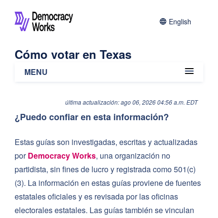
English
Cómo votar en Texas
MENU
¿Puedo confiar en esta información?
última actualización: ago 06, 2026 04:56 a.m. EDT
¿Cómo informo un problema con la información
¿Puedo confiar en esta información?
proporcionada en esta página?
Estas guías son investigadas, escritas y actualizadas
Resumen de Registro
por
Democracy Works
, una organización no
Resumen de Votación
partidista, sin fines de lucro y registrada como 501(c)
¿Cuáles son los plazos clave para las elecciones de
(3). La información en estas guías proviene de fuentes
noviembre de 2026?
estatales oficiales y es revisada por las oficinas
Acciones Principales de Registro
electorales estatales. Las guías también se vinculan