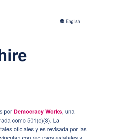
English
hire
as por
, una
Democracy Works
strada como 501(c)(3). La
ales oficiales y es revisada por las
 vinculan con recursos estatales y